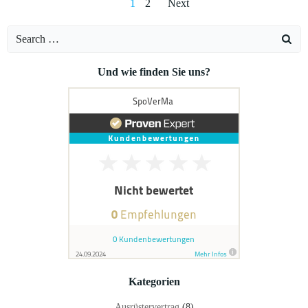
Posts
Posts
Page
Page
1
2
Next
navigation
navigation
Search
for:
Und wie finden Sie uns?
Kategorien
Ausrüstervertrag
(8)