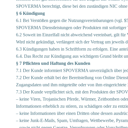
SPOVERMA berechtigt, diese bei den zuständigen NIC ohne we
§ 6 Kündigung
6.1 Bei Verstößen gegen die Nutzungsvereinbarungen (vgl. $
SPOVERMA Dienstleistungen oder Produkten mit sofortiger Wi
6.2 Soweit im Einzelfall nicht abweichend vereinbart, gilt 
Wird nicht gekündigt, verlängert sich der Vertrag um jeweils d
6.3 Kündigungen haben in Schriftform zu erfolgen. Eine antei
6.4. Das Recht zur Kündigung aus wichtigem Grund bleibt un
§ 7 Pflichten und Haftung des Kunden
7.1 Der Kunde informiert SPOVERMA unverzüglich über jed
7.2 Der Kunde erhält bei der Bereitstellung von Online Dien
Zugangsdaten und ihm mitgeteilte oder von ihm eingerichtete 
7.3 Der Kunde verpflichtet sich, mit den Produkten der S
– keine Viren, Trojanischen Pferde, Würmer, Zeitbomben oder 
Informationen erheblich zu stören, zu schädigen oder zu entz
– keine Informationen über einen Dritten ohne dessen ausdr
– keine Junk-E-Mails, Spam, Umfragen, Wettbewerbe, Pyramid
– sowie nicht gegen Gesetze, Verordnungen oder Vorschrifte