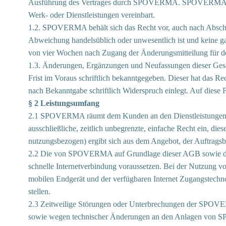
Ausführung des Vertrages durch SPOVERMA. SPOVERMA Leistu
Werk- oder Dienstleistungen vereinbart.
1.2. SPOVERMA behält sich das Recht vor, auch nach Abschlu
Abweichung handelsüblich oder unwesentlich ist und keine ga
von vier Wochen nach Zugang der Änderungsmitteilung für 
1.3. Änderungen, Ergänzungen und Neufassungen dieser Gesc
Frist im Voraus schriftlich bekanntgegeben. Dieser hat das R
nach Bekanntgabe schriftlich Widerspruch einlegt. Auf di
§ 2 Leistungsumfang
2.1 SPOVERMA räumt dem Kunden an den Dienstleistungen un
ausschließliche, zeitlich unbegrenzte, einfache Recht ein, d
nutzungsbezogen) ergibt sich aus dem Angebot, der Auftrag
2.2 Die von SPOVERMA auf Grundlage dieser AGB sowie der S
schnelle Internetverbindung voraussetzen. Bei der Nutzung 
mobilen Endgerät und der verfügbaren Internet Zugangstech
stellen.
2.3 Zeitweilige Störungen oder Unterbrechungen der SPOVER
sowie wegen technischer Änderungen an den Anlagen von S