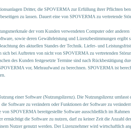
ationsanlagen Dritter, die SPOVERMA zur Erfüllung ihrer Pflichten 
beseitigen zu lassen. Dauert eine von SPOVERMA zu vertretende Störun
ungsmerkmale der vom Kunden verwendeten Computer oder anderen En
tware, sowie deren Gewährleistung und Lizenzbestimmungen ergibt sic
chtung des aktuellen Standes der Technik. Liefer- und Leistungsfristen
rn sich bei Auftreten von nicht von SPOVERMA zu vertretenden Störung
en des Kunden festgesetzte Termine sind nach Rückbestätigung d
h SPOVERMA vor, Mehraufwand zu berechnen. SPOVERMA ist berechtigt,
en.
ung einer Software (Nutzungslizenz). Die Nutzungslizenz umfasst 
, die Software zu verändern oder Funktionen der Software zu verändern
die von SPOVERMA bereitgestellte Software ausschließlich im Rahmen 
r ermächtigt die Software zu nutzen, darf zu keiner Zeit die Anzahl 
einem Nutzer genutzt werden. Der Lizenznehmer wird wirtschaftlich 