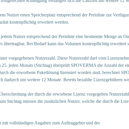
t fristgerechten Kündigung verlängert sich die Laufzeit um weitere 12 
utzer einen Speicherplatz entsprechend der Preisliste zur Verfügung.
ität kostenpflichtig erweitert werden.
em Nutzer entsprechend der Preisliste eine bestimmte Menge an On
 übertragbar. Bei Bedarf kann das Volumen kostenpflichtig erweitert 
 einer vorgegebenen Nutzerzahl. Diese Nutzerzahl darf vom Lizenznehme
 25. jeden Monats (Stichtag) überprüft SPOVERMA die Anzahl der eing
e durch die erworbene Paketlösung lizensiert worden sind, berechnet 
sich dadurch um weitere 12 Monate. Bereits bezahlte Lizenzgebühren we
ei Überschreitung der durch die erworbene Lizenz vorgegeben Nutzerz
. Zum Stichtag müssen die zusätzlichen Nutzer, welche die durch die Li
m mit vollständigen Angaben zum Auftraggeber und der