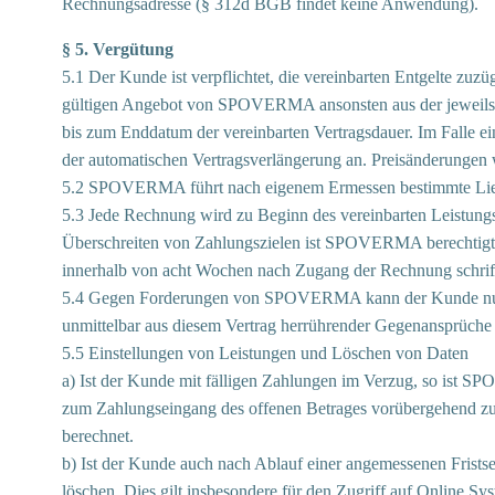
Rechnungsadresse (§ 312d BGB findet keine Anwendung).
§ 5. Vergütung
5.1 Der Kunde ist verpflichtet, die vereinbarten Entgelte zuzü
gültigen Angebot von SPOVERMA ansonsten aus der jeweils akt
bis zum Enddatum der vereinbarten Vertragsdauer. Im Falle ei
der automatischen Vertragsverlängerung an. Preisänderungen 
5.2 SPOVERMA führt nach eigenem Ermessen bestimmte Lief
5.3 Jede Rechnung wird zu Beginn des vereinbarten Leistungs
Überschreiten von Zahlungszielen ist SPOVERMA berechtigt,
innerhalb von acht Wochen nach Zugang der Rechnung schriftl
5.4 Gegen Forderungen von SPOVERMA kann der Kunde nur mit
unmittelbar aus diesem Vertrag herrührender Gegenansprüche
5.5 Einstellungen von Leistungen und Löschen von Daten
a) Ist der Kunde mit fälligen Zahlungen im Verzug, so ist S
zum Zahlungseingang des offenen Betrages vorübergehend zu 
berechnet.
b) Ist der Kunde auch nach Ablauf einer angemessenen Frist
löschen. Dies gilt insbesondere für den Zugriff auf Online S