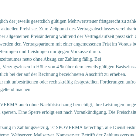
glich der jeweils gesetzlich gültigen Mehrwertsteuer fristgerecht zu za
uellen Preisliste. Zum Zeitpunkt des Vertragsabschlusses vereinbarte
ner allgemeinen Preisänderung während der Vertragslaufzeit passt sich 
werden den Vertragspartnern mit einer angemessenen Frist im Voraus 
erungen und Leistungen nur gegen Vorkasse durch.
zeitraumes netto ohne Abzug zur Zahlung fällig. Bei
 Verzugszinsen in Höhe von 4 % über dem jeweils gültigen Basiszin
ich bei der auf der Rechnung bezeichneten Anschrift zu erheben.
 unbestrittenen oder rechtskräftig festgestellten Forderungen aufr
 geltend machen.
POVERMA auch ohne Nachfristsetzung berechtigt, ihre Leistungen umge
sperren. Eine Sperre erfolgt erst nach Vorankündigung. Die Freischal
setzung in Zahlungsverzug, ist SPOVERMA berechtigt, alle Dienstleist
ysteme, Webserver, Mailserver, Nameserver. Betrifft der Zahlungsverzug