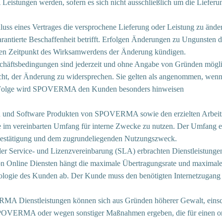
ngen werden, sofern es sich nicht ausschließlich um die Lieferung 
ss eines Vertrages die versprochene Lieferung oder Leistung zu ände
rantierte Beschaffenheit betrifft. Erfolgen Änderungen zu Ungunsten 
den Zeitpunkt des Wirksamwerdens der Änderung kündigen.
häftsbedingungen sind jederzeit und ohne Angabe von Gründen möglic
echt, der Änderung zu widersprechen. Sie gelten als angenommen, wenn 
ese Folge wird SPOVERMA den Kunden besonders hinweisen
d Software Produkten von SPOVERMA sowie den erzielten Arbeitserg
iese im vereinbarten Umfang für interne Zwecke zu nutzen. Der Umfang 
sbestätigung und dem zugrundeliegenden Nutzungszweck.
ervice- und Lizenzvereinbarung (SLA) erbrachten Dienstleistungen 
von Online Diensten hängt die maximale Übertragungsrate und maxima
nologie des Kunden ab. Der Kunde muss den benötigten Internetzugang
MA Dienstleistungen können sich aus Gründen höherer Gewalt, einsch
POVERMA oder wegen sonstiger Maßnahmen ergeben, die für einen or