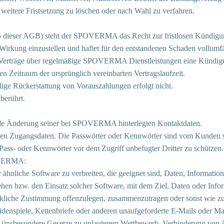
itere Fristsetzung zu löschen oder nach Wahl zu verfahren.
5 dieser AGB) steht der SPOVERMA das Recht zur fristlosen Kündigung
rkung einzustellen und haftet für den entstandenen Schaden vollumfä
für Verträge über regelmäßige SPOVERMA Dienstleistungen eine Kündigu
en Zeitraum der ursprünglich vereinbarten Vertragslaufzeit.
lige Rückerstattung von Vorauszahlungen erfolgt nicht.
berührt.
e Änderung seiner bei SPOVERMA hinterlegten Kontaktdaten.
sten Zugangsdaten. Die Passwörter oder Kennwörter sind vom Kunden sof
Pass- oder Kennwörter vor dem Zugriff unbefugter Dritter zu schützen.
POVERMA:
ähnliche Software zu verbreiten, die geeignet sind, Daten, Informati
iehen bzw. den Einsatz solcher Software, mit dem Ziel, Daten oder Inf
ückliche Zustimmung offenzulegen, zusammenzutragen oder sonst wie z
enspiele, Kettenbriefe oder anderen unaufgeforderte E-Mails oder M
n (insbesondere Gesetze zu unlauterem Wettbewerb, Verhinderung von A