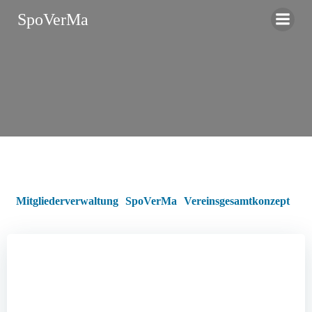
Zum
SpoVerMa
Inhalt
springen
Mitgliederverwaltung
SpoVerMa
Vereinsgesamtkonzept