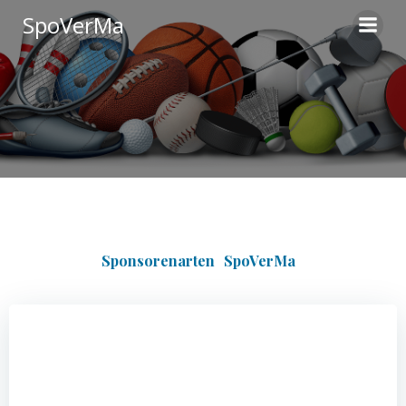
Zum
SpoVerMa
Inhalt
springen
Sponsorenarten
SpoVerMa