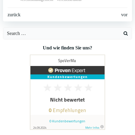
Post
Post
zurück
vor
navigation
navigation
Search
for:
Und wie finden Sie uns?