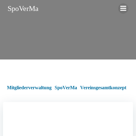
Zum
SpoVerMa
Inhalt
springen
Mitgliederverwaltung
SpoVerMa
Vereinsgesamtkonzept