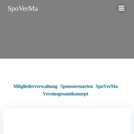
Zum
SpoVerMa
Inhalt
springen
Mitgliederverwaltung
Sponsorenarten
SpoVerMa
Vereinsgesamtkonzept