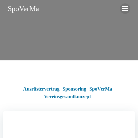
Zum
SpoVerMa
Inhalt
springen
Ausrüstervertrag
Sponsoring
SpoVerMa
Vereinsgesamtkonzept