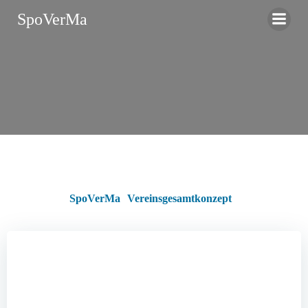
Zum
SpoVerMa
Inhalt
springen
SpoVerMa
Vereinsgesamtkonzept