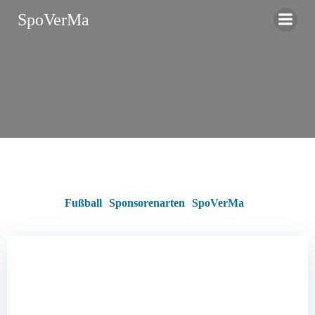
Zum
SpoVerMa
Inhalt
springen
Fußball
Sponsorenarten
SpoVerMa