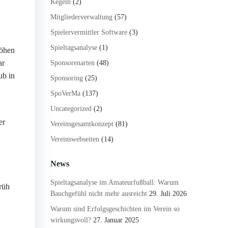
Kegeln
(2)
Mitgliederverwaltung
(57)
Spielervermittler Software
(3)
Spieltagsanalyse
(1)
Höhen
ar
Sponsorenarten
(48)
ub in
Sponsoring
(25)
SpoVerMa
(137)
Uncategorized
(2)
er
Vereinsgesamtkonzept
(81)
Vereinswebseiten
(14)
News
Spieltagsanalyse im Amateurfußball: Warum
rüh
Bauchgefühl nicht mehr ausreicht
29. Juli 2026
Warum sind Erfolgsgeschichten im Verein so
wirkungsvoll?
27. Januar 2025