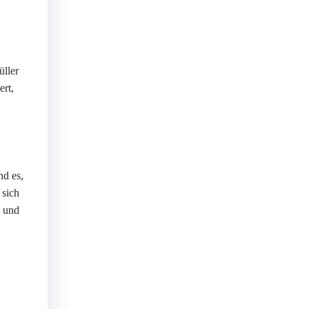
ller
ert,
nd es,
 sich
n und