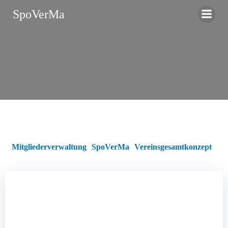
Zum
SpoVerMa
Inhalt
springen
Mitgliederverwaltung
SpoVerMa
Vereinsgesamtkonzept