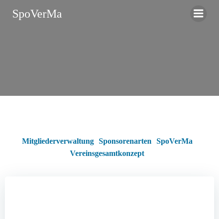
Zum
SpoVerMa
Inhalt
springen
Mitgliederverwaltung
Sponsorenarten
SpoVerMa
Vereinsgesamtkonzept