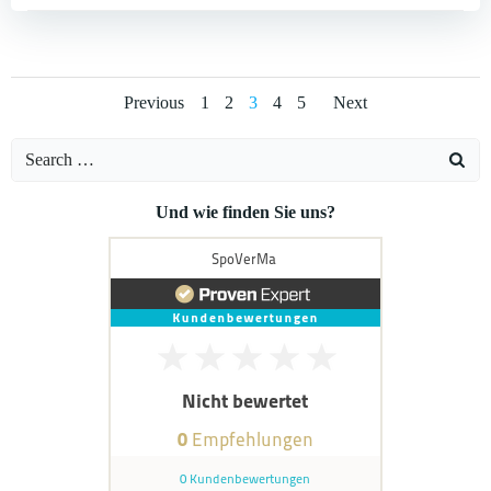
Posts
Posts
Posts
Page
Page
Page
Page
Page
Previous
1
2
3
4
5
Next
navigation
navigation
navigati
Search
for:
Und wie finden Sie uns?