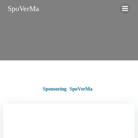
Zum
SpoVerMa
Inhalt
springen
Sponsoring
SpoVerMa