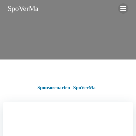
Zum
SpoVerMa
Inhalt
springen
Sponsorenarten
SpoVerMa