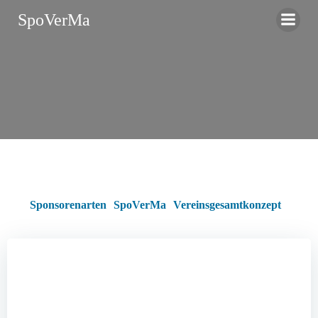
Zum
SpoVerMa
Inhalt
springen
Sponsorenarten
SpoVerMa
Vereinsgesamtkonzept