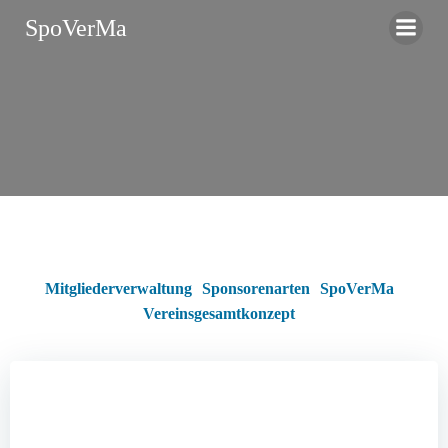
Zum
SpoVerMa
Inhalt
springen
Mitgliederverwaltung
Sponsorenarten
SpoVerMa
Vereinsgesamtkonzept