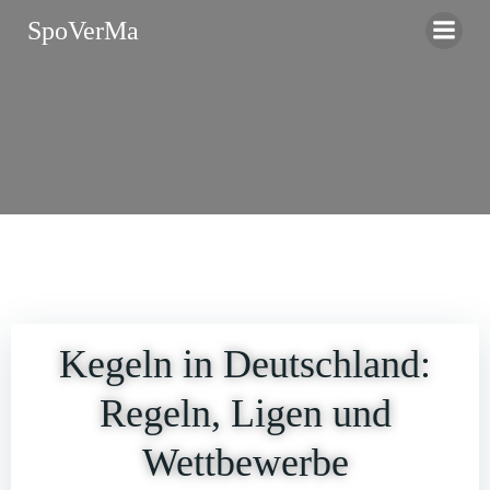
Zum
SpoVerMa
Inhalt
springen
Kegeln in Deutschland:
Regeln, Ligen und
Wettbewerbe