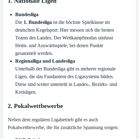
1. Nationale Ligen
Bundesliga
Die
1. Bundesliga
ist die höchste Spielklasse im
deutschen Kegelsport. Hier messen sich die besten
Teams des Landes. Der Wettkampfmodus umfasst
Heim- und Auswärtsspiele, bei denen Punkte
gesammelt werden.
Regionalliga und Landesliga
Unterhalb der Bundesliga gibt es mehrere regionale
Ligen, die das Fundament des Ligasystems bilden.
Diese sind weiter unterteilt in Landes-, Bezirks- und
Kreisligen.
2. Pokalwettbewerbe
Neben dem regulären Ligabetrieb gibt es auch
Pokalwettbewerbe, die für zusätzliche Spannung sorgen: