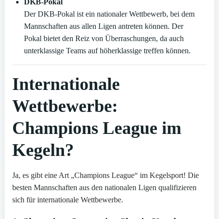
DKB-Pokal
Der DKB-Pokal ist ein nationaler Wettbewerb, bei dem
Mannschaften aus allen Ligen antreten können. Der
Pokal bietet den Reiz von Überraschungen, da auch
unterklassige Teams auf höherklassige treffen können.
Internationale
Wettbewerbe:
Champions League im
Kegeln?
Ja, es gibt eine Art „Champions League“ im Kegelsport! Die
besten Mannschaften aus den nationalen Ligen qualifizieren
sich für internationale Wettbewerbe.