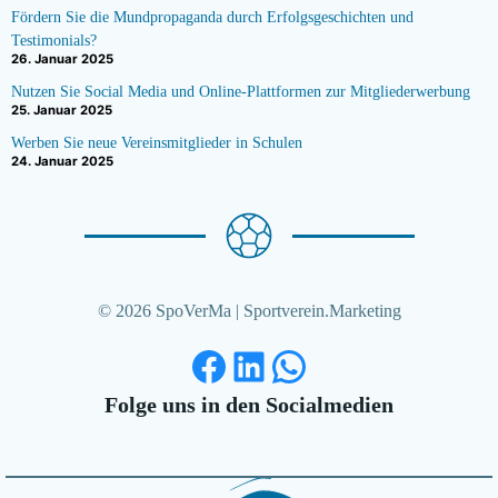
Fördern Sie die Mundpropaganda durch Erfolgsgeschichten und
Testimonials?
26. Januar 2025
Nutzen Sie Social Media und Online-Plattformen zur Mitgliederwerbung
25. Januar 2025
Werben Sie neue Vereinsmitglieder in Schulen
24. Januar 2025
© 2026 SpoVerMa | Sportverein.Marketing
Facebook
LinkedIn
WhatsApp
Folge uns in den Socialmedien