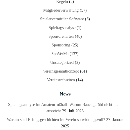
Kegeln
(2)
Mitgliederverwaltung
(57)
Spielervermittler Software
(3)
Spieltagsanalyse
(1)
Sponsorenarten
(48)
Sponsoring
(25)
SpoVerMa
(137)
Uncategorized
(2)
Vereinsgesamtkonzept
(81)
Vereinswebseiten
(14)
News
Spieltagsanalyse im Amateurfußball: Warum Bauchgefühl nicht mehr
ausreicht
29. Juli 2026
Warum sind Erfolgsgeschichten im Verein so wirkungsvoll?
27. Januar
2025