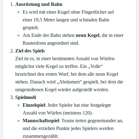
Ausrüstung und Bahn
Es wird mit einer Kugel ohne Fingerlöcher auf
einer 19,5 Meter langen und schmalen Bahn
gespielt.
Am Ende der Bahn stehen
neun Kegel
, die in einer
Rautenform angeordnet sind.
Ziel des Spiels
Ziel ist es, in einer bestimmten Anzahl von Würfen
möglichst viele Kegel zu treffen. Ein „Volle“
bezeichnet den ersten Wurf, bei dem alle neun Kegel
stehen. Danach wird „Abräumen“ gespielt, bei dem die
umgestoßenen Kegel wieder aufgestellt werden.
Spielmodi
Einzelspiel
: Jeder Spieler hat eine festgelegte
Anzahl von Würfen (meistens 120).
Mannschaftsspiel
: Teams treten gegeneinander an,
und die erzielten Punkte jedes Spielers werden
zusammengezählt.