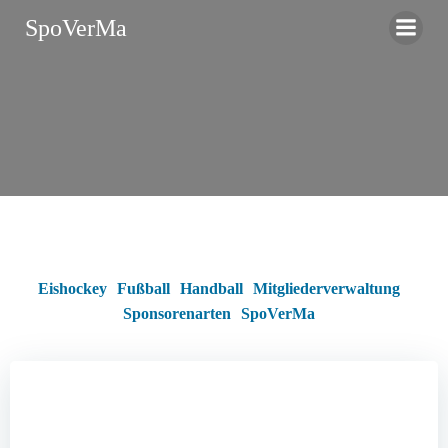
Zum
SpoVerMa
Inhalt
springen
Eishockey
Fußball
Handball
Mitgliederverwaltung
Sponsorenarten
SpoVerMa