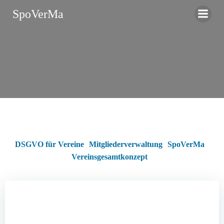
Zum
SpoVerMa
Inhalt
springen
DSGVO für Vereine
Mitgliederverwaltung
SpoVerMa
Vereinsgesamtkonzept