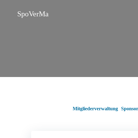
Zum
Inhalt
SpoVerMa
springen
Mitgliederverwaltung
Sponsor