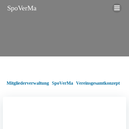
Zum
SpoVerMa
Inhalt
springen
Mitgliederverwaltung
SpoVerMa
Vereinsgesamtkonzept