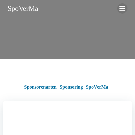
Zum
SpoVerMa
Inhalt
springen
Sponsorenarten
Sponsoring
SpoVerMa