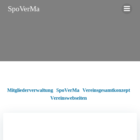
Zum
SpoVerMa
Inhalt
springen
Mitgliederverwaltung
SpoVerMa
Vereinsgesamtkonzept
Vereinswebseiten