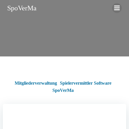
Zum
SpoVerMa
Inhalt
springen
Mitgliederverwaltung
Spielervermittler Software
SpoVerMa