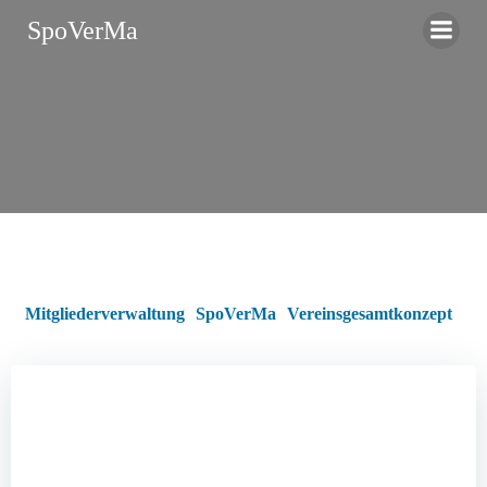
Zum
SpoVerMa
Inhalt
springen
Mitgliederverwaltung
SpoVerMa
Vereinsgesamtkonzept