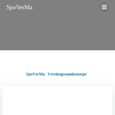
Zum
SpoVerMa
Inhalt
springen
SpoVerMa
Vereinsgesamtkonzept