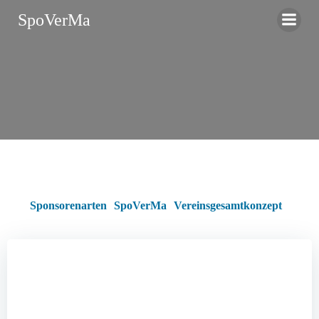
Zum
SpoVerMa
Inhalt
springen
Sponsorenarten
SpoVerMa
Vereinsgesamtkonzept