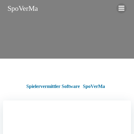
Zum
SpoVerMa
Inhalt
springen
Spielervermittler Software
SpoVerMa