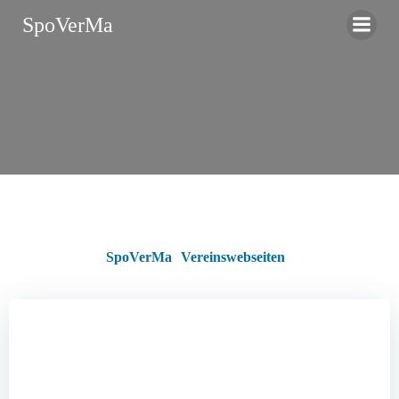
Zum
SpoVerMa
Inhalt
springen
SpoVerMa
Vereinswebseiten