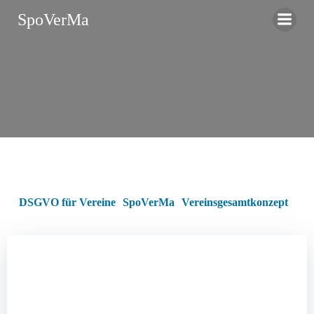
Zum
SpoVerMa
Inhalt
springen
DSGVO für Vereine
SpoVerMa
Vereinsgesamtkonzept