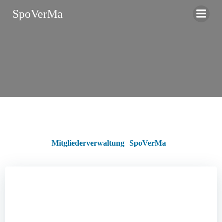
Zum
SpoVerMa
Inhalt
springen
Mitgliederverwaltung
SpoVerMa