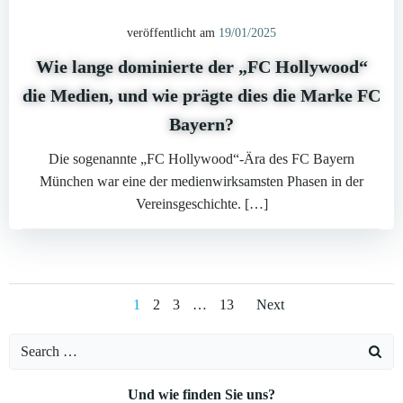
veröffentlicht am
19/01/2025
Wie lange dominierte der „FC Hollywood“
die Medien, und wie prägte dies die Marke FC
Bayern?
Die sogenannte „FC Hollywood“-Ära des FC Bayern
München war eine der medienwirksamsten Phasen in der
Vereinsgeschichte. […]
Posts
Posts
Page
Page
Page
Page
1
2
3
…
13
Next
navigation
navigatio
Search
for:
Und wie finden Sie uns?