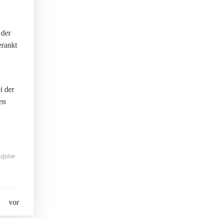
 der
erankt
i der
en
quise
vor