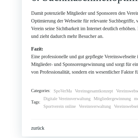
Damit potenzielle Mitglieder und Sponsoren den Verein 
Optimierung der Webseite für relevante Suchbegriffe, w
Verein seine Sichtbarkeit im Internet deutlich erhöhe
und zieht dadurch mehr Besucher an.
Fazit:
Eine professionelle und gut gepflegte Vereinswebseite is
Mitglieder- und Sponsorengewinnung und sorgt für eine
von Professionalität, sondern ein wesentlicher Faktor f
Categories:
SpoVerMa
Vereinsgesamtkonzept
Vereinswebs
Digitale Vereinsverwaltung
Mitgliedergewinnung
mo
Tags:
Sportverein online
Vereinsverwaltung
Vereinswebsei
Post
zurück