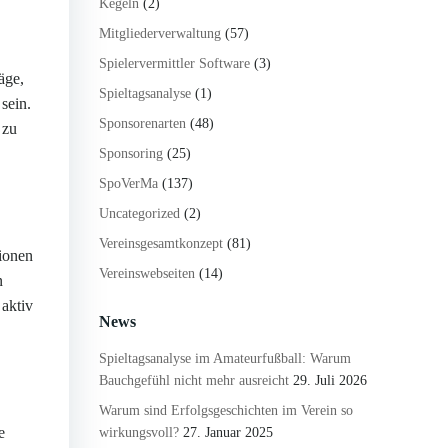
Kegeln
(2)
Mitgliederverwaltung
(57)
Spielervermittler Software
(3)
äge,
Spieltagsanalyse
(1)
sein.
Sponsorenarten
(48)
 zu
Sponsoring
(25)
SpoVerMa
(137)
Uncategorized
(2)
Vereinsgesamtkonzept
(81)
ionen
Vereinswebseiten
(14)
n
 aktiv
News
Spieltagsanalyse im Amateurfußball: Warum
Bauchgefühl nicht mehr ausreicht
29. Juli 2026
Warum sind Erfolgsgeschichten im Verein so
e
wirkungsvoll?
27. Januar 2025