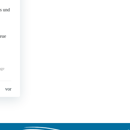
es und
neue
age
vor