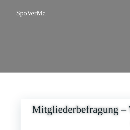
Zum
Inhalt
SpoVerMa
springen
Mitgliederbefragung –